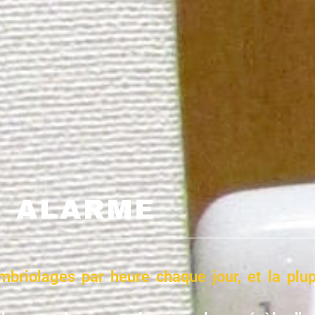
ALARME
briolages par heure chaque jour, et la plup