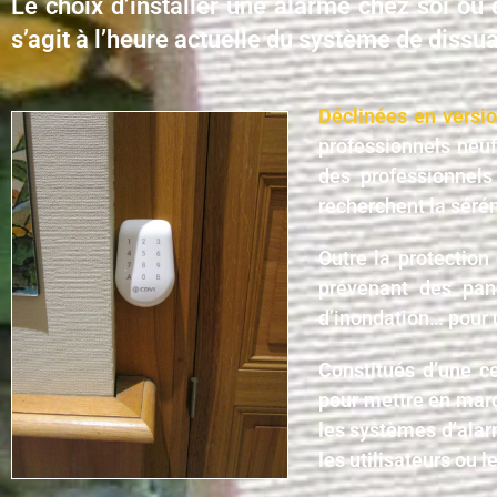
Le choix d’installer une alarme chez soi ou 
s’agit à l’heure actuelle du système de dissua
Déclinées en versio
professionnels neu
des professionnels
recherchent la sérén
Outre la protection
prévenant des pan
d’inondation… pour 
Constitués d’une ce
pour mettre en marc
les systèmes d’alar
les utilisateurs ou