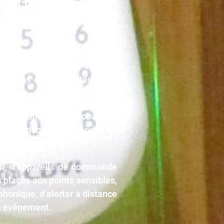
ant plus pertinent qu’il
es résidences et des locaux
nsi précisément aux attentes
celles des utilisateurs qui
tection domestique globale en
 des risques d’incendie ou
tif, d’appareils de commande
 placés aux points sensibles,
honique, d’alerter à distance
un événement.