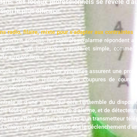
dans ses locaux professionnels se révèle d’aut
sion le plus efficace.
ns radio, filaire, mixte pour s’adapter aux contraintes
d
fs comme anciens, les centrales d’alarme répondent ai
 grâce à son installation rapide et simple, comme à 
ité au quotidien.
 contre les intrusions, les systèmes assurent une pro
nes d’appareils ménagers, des coupures de courant,
une sécurité optimale.
ntrale et d’une sirène qui gère l’ensemble du disposi
he tout ou partie du système d’alarme, et de détecteurs
me permettent également, grâce à un transmetteur télép
 les centres de télésurveillance dès le déclenchement d’