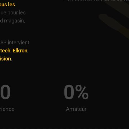
ous les
ue pour les
nd magasin,
3S intervient
itech
,
Elkron
,
ision
,
0
0
%
rience
Amateur