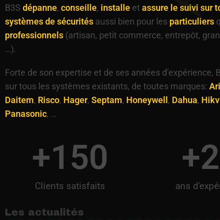
B3S
dépanne
,
conseille
,
installe
et
assure le suivi sur t
systèmes de sécurités
aussi bien pour les
particuliers
q
professionnels
(artisan, petit commerce, entrepôt, gra
…).
Forte de son expertise et de ses années d’expérience, B
sur tous les systèmes existants, de toutes marques:
Ar
Daitem
,
Risco
,
Hager
,
Septam
,
Honeywell
,
Dahua
,
Hikv
Panasonic
, …
+
150
+
2
Clients satisfaits
ans d'expé
Les actualités