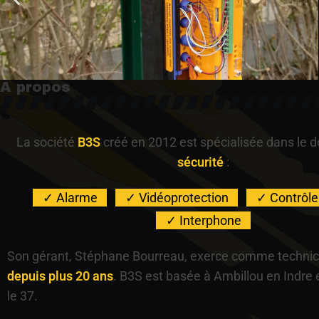
A propos
La société
B3S
créé en 2012 est spécialisée dans le 
sécurité
:
Alarme
Vidéoprotection
Contrôle
Interphone
Son gérant, Stéphane Bourreau, exerce comme technic
depuis plus 20 ans
. B3S est basée à Ambillou en Indre 
le 37.