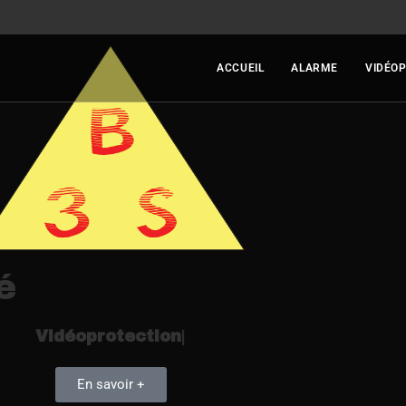
ACCUEIL
ALARME
VIDÉO
é
Vidéoprotection
|
En savoir +