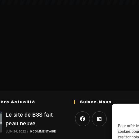
ière Actualité
Suivez-Nous
Le site de B3S fait
peau neuve
Pour offrir l
cookies pour
JUIN 24, 2022
/
0 COMMENTAIRE
ces technolo