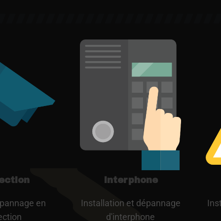
ection
Interphone
dépannage en
Installation et dépannage
Ins
ection
d'interphone