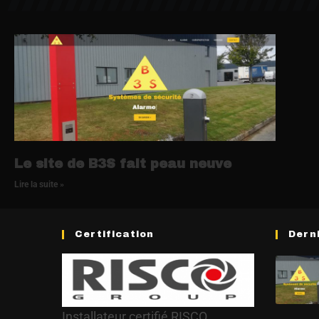
Le site de B3S fait peau neuve
Lire la suite »
Certification
Dern
Installateur certifié RISCO