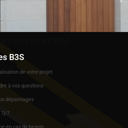
es B3S
alisation de votre projet
dre à vos questions
vos dépannages
 7j/7
ne en cas de besoin